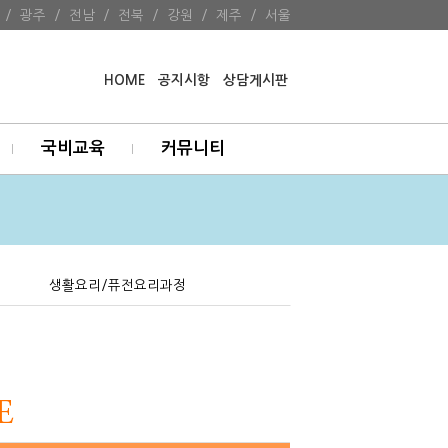
/
광주
/
전남
/
전북
/
강원
/
제주
/
서울
HOME
공지시항
상담게시판
국비교육
커뮤니티
생활요리/퓨전요리과정
E