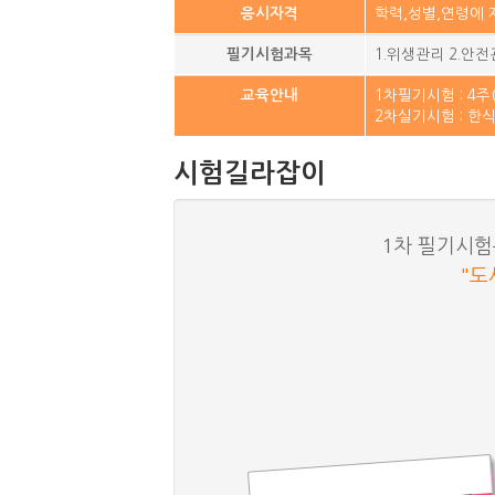
학력,성별,연령에
응시자격
1.위생관리 2.안
필기시험과목
1차필기시험 : 4
교육안내
2차실기시험 : 한식 
시험길라잡이
1차 필기시험
"도