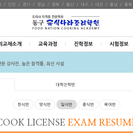
)
/
인천
/
경기
/
경남
/
경북
/
울산
/
대구
/
대전
/
충남
/
충북
의교재소개
교육과정
진학정보
시험정보
전문 강사진, 높은 합격률, 최신 시설
대학진학반
한식반
양식반
일식반
중식반
복어반
COOK LICENSE
EXAM RESUM