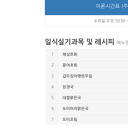
이론시간표 (주
수요일 오전 10:30 ~
일식실기과목 및 레시피
메뉴명
1
해삼초회
2
문어초회
3
갑오징어명란무침
4
된장국
5
대합맑은국
6
도미머리맑은국
7
도미조림