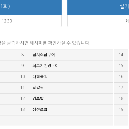
1회)
실기
 12:30
화
을 클릭하시면 레시피를 확인하실 수 있습니다.
8
삼치소금구이
14
9
쇠고기간장구이
15
10
대합술찜
16
11
달걀찜
17
12
김초밥
18
13
생선초밥
19