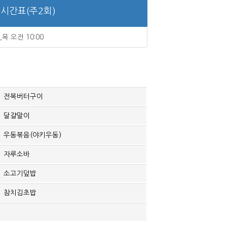
시간표(주2회)
,목 오전 10:00
전복버터구이
달걀말이
우동볶음(야키우동)
자루소바
소고기덮밥
참치김초밥