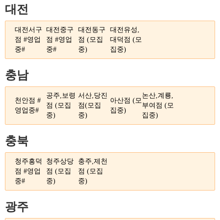
대전
대전서구
대전중구
대전동구
대전유성,
점 #영업
점 #영업
점 (모집
대덕점 (모
중#
중#
중)
집중)
충남
공주,보령
서산,당진
논산,계룡,
천안점 #
아산점 (모
점 (모집
점(모집
부여점 (모
영업중#
집중)
중)
중)
집중)
충북
청주흥덕
청주상당
충주,제천
점 #영업
점 (모집
점 (모집
중#
중)
중)
광주