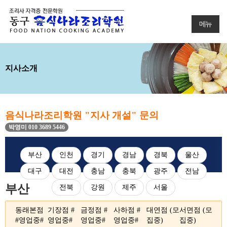
메뉴
지사소개
음식나라조리학원 "지사 개설" 문의
박영미 010 3689 5446
부산
인천
경기
경남
경북
울산
대구
대전
충남
충북
광주
전남
부산
전북
강원
제주
서울
동래본점
기장점
#
금정점
#
사하점
#
대연점 (모
서면점
(모
#영업중#
영업중#
영업중#
영업중#
집중)
집중)