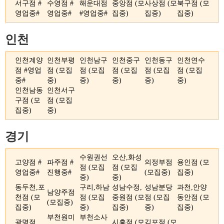
서구점
#
수영점
#
해운대점
중앙점
(모
사상점
(모
북구점
(모
영업중#
영업중#
#영업중#
집중)
집중)
집중)
인천
인천계양
인천부평
인천남구
인천중구
인천동구
인천연수
점 #영업
점 (모집
점 (모집
점 (모집
점 (모집
점 (모집
중#
중)
중)
중)
중)
중)
인천남동
인천서구
구점 (모
점 (모집
집중)
중)
경기
수원권선
오산,화성
고양점 #
파주점 #
의정부점
용인점 (모
점 (모집
점 (모집
영업중#
진행중#
(모집중)
집중)
중)
중)
동두천,포
구리,하남
성남수정,
성남분당
과천,안양
남양주점
천점 (모
점 (모집
중원점 (모
점 (모집
동안점 (모
(모집중)
집중)
중)
집중)
중)
집중)
부천원미
부천소사
광명점
시흥점 (모
김포점 (모