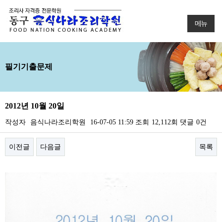
메뉴
필기기출문제
2012년 10월 20일
작성자
음식나라조리학원
16-07-05 11:59
조회
12,112회
댓글
0건
이전글
다음글
목록
본문