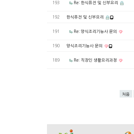
193
Re: 한식퓨전 및 신부요리
192
한식퓨전 및 신부요리
191
Re: 양식조리기능사 문의
190
양식조리기능사 문의
189
Re: 직장인 생활요리과정
처음