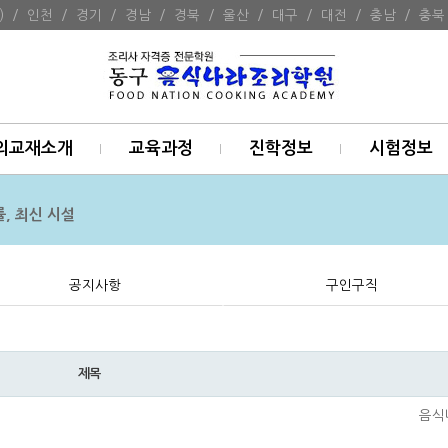
)
/
인천
/
경기
/
경남
/
경북
/
울산
/
대구
/
대전
/
충남
/
충북
의교재소개
교육과정
진학정보
시험정보
, 최신 시설
공지사항
구인구직
제목
음식