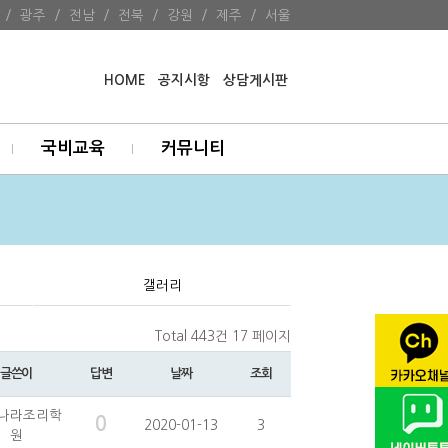
/
광주
/
전남
/
전북
/
강원
/
제주
/
서울
HOME
공지시항
상담게시판
국비교육
커뮤니티
갤러리
Total 443건
17 페이지
글쓴이
답변
날짜
조회
나라조리학
0
2020-01-13
3
원