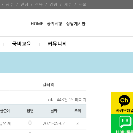
/
광주
/
전남
/
전북
/
강원
/
제주
/
서울
HOME
공지시항
상담게시판
국비교육
커뮤니티
갤러리
Total 443건
15 페이지
글쓴이
답변
날짜
조회
0
유영재
2021-05-02
3