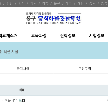
)
/
인천
/
경기
/
경남
/
경북
/
울산
/
대구
/
대전
/
충남
/
충북
의교재소개
교육과정
진학정보
시험정보
, 최신 시설
공지사항
구인구직
제목
려고 하는데요