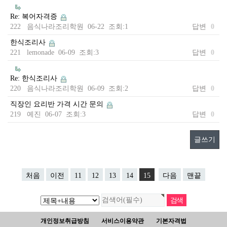
Re: 복어자격증
222 음식나라조리학원 06-22 조회:1
답변
0
한식조리사
221 lemonade 06-09 조회:3
답변
0
Re: 한식조리사
220 음식나라조리학원 06-09 조회:2
답변
0
직장인 요리반 가격 시간 문의
219 예진 06-07 조회:3
답변
0
글쓰기
처음
이전
11
12
13
14
15
다음
맨끝
개인정보취급방침
서비스이용약관
기본자격법