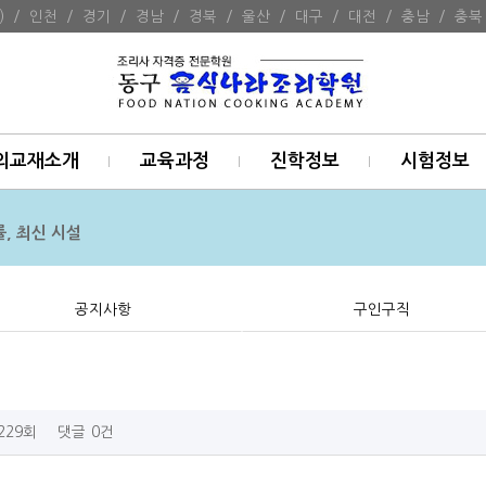
)
/
인천
/
경기
/
경남
/
경북
/
울산
/
대구
/
대전
/
충남
/
충북
의교재소개
교육과정
진학정보
시험정보
, 최신 시설
공지사항
구인구직
,229회
댓글
0건