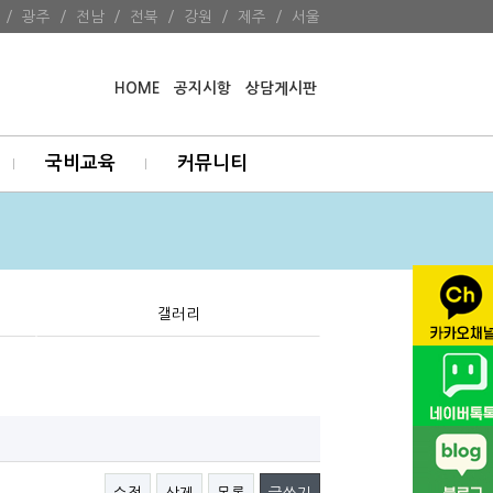
/
광주
/
전남
/
전북
/
강원
/
제주
/
서울
HOME
공지시항
상담게시판
국비교육
커뮤니티
갤러리