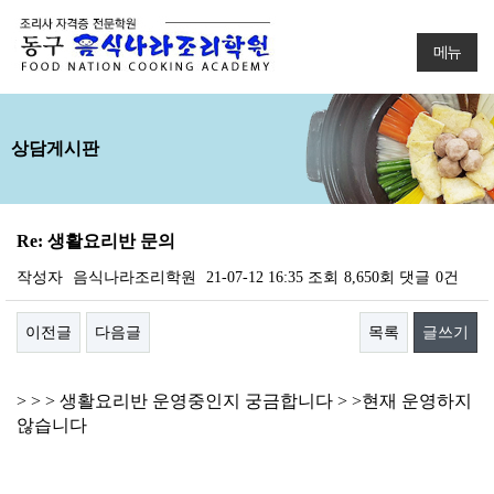
메뉴
상담게시판
Re: 생활요리반 문의
작성자
음식나라조리학원
21-07-12 16:35
조회
8,650회
댓글
0건
이전글
다음글
목록
글쓰기
본문
> > > 생활요리반 운영중인지 궁금합니다 > >현재 운영하지
않습니다