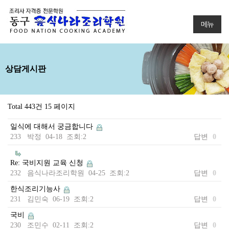
메뉴
상담게시판
Total 443건
15 페이지
일식에 대해서 궁금합니다
233 박정 04-18 조회:2
답변
0
Re: 국비지원 교육 신청
232 음식나라조리학원 04-25 조회:2
답변
0
한식조리기능사
231 김민숙 06-19 조회:2
답변
0
국비
230 조민수 02-11 조회:2
답변
0