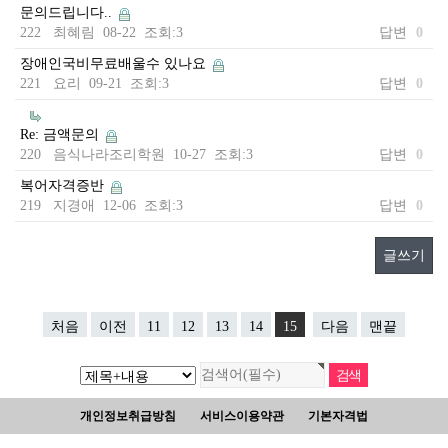
문의드립니다..
222 최혜림 08-22 조회:3
답변
0
장애인국비무료배울수 있나요
221 요리 09-21 조회:3
답변
0
Re: 금액문의
220 음식나라조리학원 10-27 조회:3
답변
0
복어자격증반
219 지경애 12-06 조회:3
답변
0
글쓰기
처음
이전
11
12
13
14
15
다음
맨끝
개인정보취급방침
서비스이용약관
기본자격법